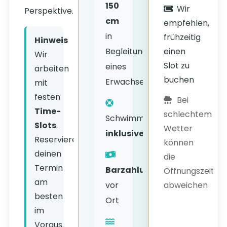
150
Wir
Perspektive.
cm
empfehlen,
in
frühzeitig
Hinweis
einen
Begleitung
Wir
Slot zu
eines
arbeiten
buchen
Erwachsenen
mit
festen
Bei
Time-
schlechtem
Schwimmwesten
Slots
.
Wetter
inklusive
Reserviere
können
deinen
die
Termin
Barzahlung
Öffnungszeiten
am
abweichen
vor
besten
Ort
im
Voraus.