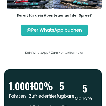
Bereit für dein Abenteuer auf der Spree?
Per WhatsApp buchen
Kein WhatsApp?
Zum Kontaktformular
1.000
+
100
%
5
5
Fahrten
Zufriedene
Verfügbare
Monate