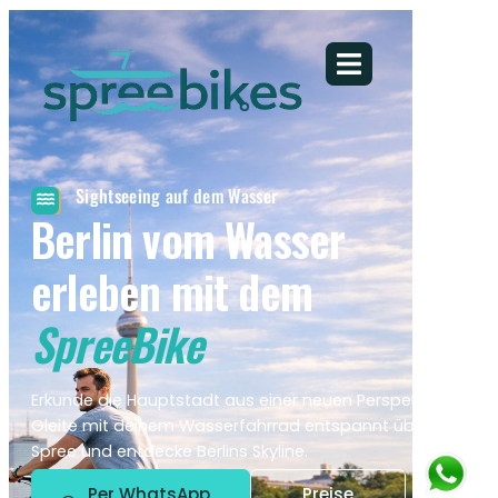
Sightseeing auf dem Wasser
Berlin vom Wasser
erleben mit dem
SpreeBike
Erkunde die Hauptstadt aus einer neuen Perspektive.
Gleite mit deinem Wasserfahrrad entspannt über die
Spree und entdecke Berlins Skyline.
Per WhatsApp
Preise