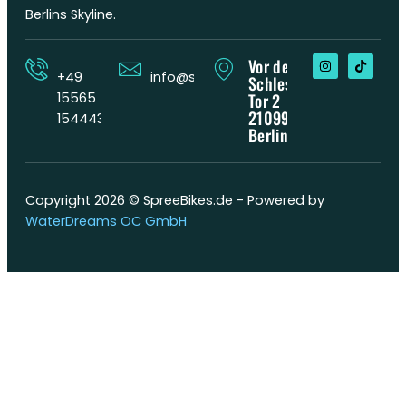
Berlins Skyline.
Vor dem
+49
info@spreebikes.berlin
Schlesischen
15565
Tor 2
210997
154443
Berlin
Copyright 2026 © SpreeBikes.de - Powered by
WaterDreams OC GmbH