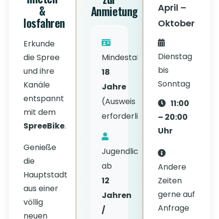
April –
&
Anmietung
losfahren
Oktober
Erkunde
Dienstag
die Spree
Mindestalter
bis
und ihre
18
Sonntag
Kanäle
Jahre
entspannt
(Ausweis
11:00
mit dem
erforderlich)
– 20:00
SpreeBike
.
Uhr
Genieße
Jugendliche
die
ab
Andere
Hauptstadt
Zeiten
12
aus einer
gerne auf
Jahren
völlig
Anfrage
/
neuen